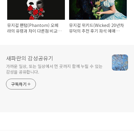
뮤지컬 팬텀(Phantom) 오페
뮤지컬 위키드(Wicked) 20년차
라의 유령과 차이 다른점 비교
뮤덕의 추천 후기 좌석 예매
20년차 뮤덕의 추천 후기 예매
_2025년 영화 <위키드
좌석
(Wicked)_For good> 개봉 확
정!
새파란의 감성공유기
가까운 일상, 또는 일상에서 먼 곳까지 함께 누릴 수 있는
감성을 공유합니다.
구독하기