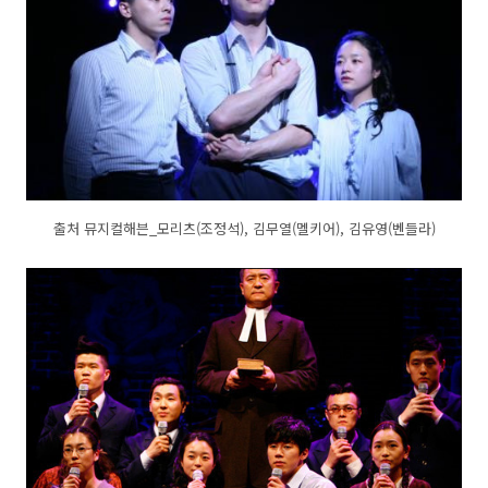
출처 뮤지컬해븐_모리츠(조정석), 김무열(멜키어), 김유영(벤들라)