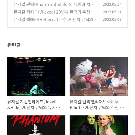
덕의 추천 후기 좌석 예매
뮤지컬 팬텀(Phantom) 오페라의 유령과 차이
2023.05.14
(0)
다른점 비교 20년차 뮤덕의 추천 후기 예매 좌석
뮤지컬 위키드(Wicked) 20년차 뮤덕의 추천 후
2023.05.11
기 좌석 예매_2025년 영화 <위키드(Wicked)_F
(0)
뮤지컬 레베카(Rebecca) 추천 20년차 뮤덕의
2023.05.09
or good> 개봉 확정!
후기 좌석 예매
(0)
(0)
관련글
뮤지컬 지킬앤하이드(Jekyll
뮤지컬 빌리 엘리어트<Billy
&Hide) 20년차 뮤덕의 뮤지컬
Elliot > 20년차 뮤덕의 추천 후
추천 후기
기 좌석 예매