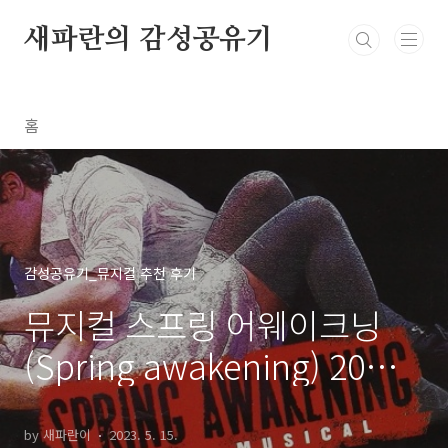
본문 바로가기
새파란의 감성공유기
홈
감성공유기_뮤지컬 추천 후기
뮤지컬 스프링 어웨이크닝
(Spring awakening) 20년
차 뮤덕의 후기 추천 좌석 예
매
by 새파란이
2023. 5. 15.