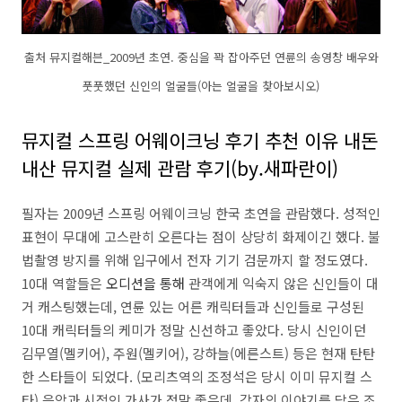
출처 뮤지컬해븐_2009년 초연. 중심을 꽉 잡아주던 연륜의 송영창 배우와
풋풋했던 신인의 얼굴들(아는 얼굴을 찾아보시오)
뮤지컬 스프링 어웨이크닝 후기 추천 이유 내돈
내산 뮤지컬 실제 관람 후기(by.새파란이)
필자는 2009년 스프링 어웨이크닝 한국 초연을 관람했다. 성적인
표현이 무대에 고스란히 오른다는 점이 상당히 화제이긴 했다. 불
법촬영 방지를 위해 입구에서 전자 기기 검문까지 할 정도였다.
10대 역할들은
오디션을 통해
관객에게 익숙지 않은 신인들이 대
거 캐스팅했는데, 연륜 있는 어른 캐릭터들과 신인들로 구성된
10대 캐릭터들의 케미가 정말 신선하고 좋았다. 당시 신인이던
김무열(멜키어), 주원(멜키어), 강하늘(에른스트) 등은 현재 탄탄
한 스타들이 되었다. (모리츠역의 조정석은 당시 이미 뮤지컬 스
타) 음악과 시적인 가사가 정말 좋은데, 각자의 이야기를 담은 조