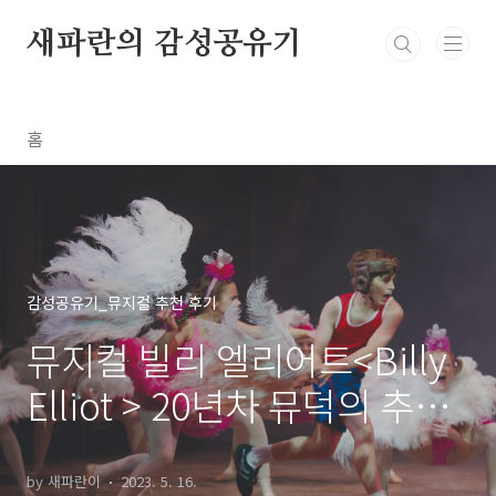
본문 바로가기
새파란의 감성공유기
홈
감성공유기_뮤지컬 추천 후기
뮤지컬 빌리 엘리어트<Billy
Elliot > 20년차 뮤덕의 추천
후기 좌석 예매
by 새파란이
2023. 5. 16.