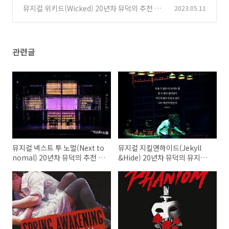
다른점 비교 20년차 뮤덕의 추천 후기 예매 좌석
뮤지컬 위키드(Wicked) 20년차 뮤덕의 추천 후
2023.05.11
기 좌석 예매_2025년 영화 <위키드(Wicked)_F
(0)
or good> 개봉 확정!
(0)
관련글
뮤지컬 넥스트 투 노멀(Next to
뮤지컬 지킬앤하이드(Jekyll
nomal) 20년차 뮤덕의 추천 후
&Hide) 20년차 뮤덕의 뮤지컬
기 좌석 예매
추천 후기