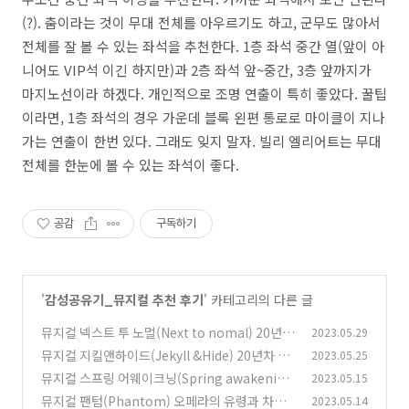
(?). 춤이라는 것이 무대 전체를 아우르기도 하고, 군무도 많아서
전체를 잘 볼 수 있는 좌석을 추천한다. 1층 좌석 중간 열(앞이 아
니어도 VIP석 이긴 하지만)과 2층 좌석 앞~중간, 3층 앞까지가
마지노선이라 하겠다. 개인적으로 조명 연출이 특히 좋았다. 꿀팁
이라면, 1층 좌석의 경우 가운데 블록 왼편 통로로 마이클이 지나
가는 연출이 한번 있다. 그래도 잊지 말자. 빌리 엘리어트는 무대
전체를 한눈에 볼 수 있는 좌석이 좋다.
공감
구독하기
'
감성공유기_뮤지컬 추천 후기
' 카테고리의 다른 글
뮤지컬 넥스트 투 노멀(Next to nomal) 20년차
2023.05.29
뮤덕의 추천 후기 좌석 예매
뮤지컬 지킬앤하이드(Jekyll &Hide) 20년차 뮤
2023.05.25
(0)
덕의 뮤지컬 추천 후기
뮤지컬 스프링 어웨이크닝(Spring awakenin
2023.05.15
(0)
g) 20년차 뮤덕의 후기 추천 좌석 예매
뮤지컬 팬텀(Phantom) 오페라의 유령과 차이
2023.05.14
(0)