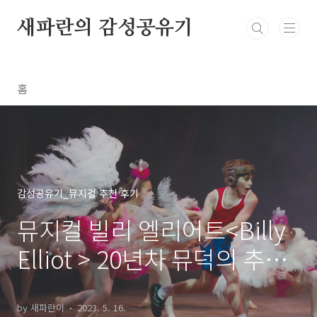
본문 바로가기
새파란의 감성공유기
홈
감성공유기_뮤지컬 추천 후기
뮤지컬 빌리 엘리어트<Billy
Elliot > 20년차 뮤덕의 추천
후기 좌석 예매
by 새파란이
2023. 5. 16.