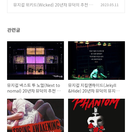
다른점 비교 20년차 뮤덕의 추천 후기 예매 좌석
뮤지컬 위키드(Wicked) 20년차 뮤덕의 추천 후
2023.05.11
기 좌석 예매_2025년 영화 <위키드(Wicked)_F
(0)
or good> 개봉 확정!
(0)
관련글
뮤지컬 넥스트 투 노멀(Next to
뮤지컬 지킬앤하이드(Jekyll
nomal) 20년차 뮤덕의 추천 후
&Hide) 20년차 뮤덕의 뮤지컬
기 좌석 예매
추천 후기