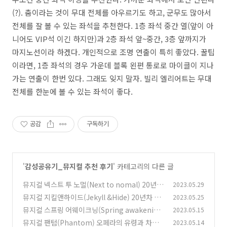
(?). 춤이라는 것이 무대 전체를 아우르기도 하고, 군무도 많아서
전체를 잘 볼 수 있는 좌석을 추천한다. 1층 좌석 중간 열(앞이 아
니어도 VIP석 이긴 하지만)과 2층 좌석 앞~중간, 3층 앞까지가
마지노선이라 하겠다. 개인적으로 조명 연출이 특히 좋았다. 꿀팁
이라면, 1층 좌석의 경우 가운데 블록 왼편 통로로 마이클이 지나
가는 연출이 한번 있다. 그래도 잊지 말자. 빌리 엘리어트는 무대
전체를 한눈에 볼 수 있는 좌석이 좋다.
공감
구독하기
'
감성공유기_뮤지컬 추천 후기
' 카테고리의 다른 글
뮤지컬 넥스트 투 노멀(Next to nomal) 20년차
2023.05.29
뮤덕의 추천 후기 좌석 예매
뮤지컬 지킬앤하이드(Jekyll &Hide) 20년차 뮤
2023.05.25
(0)
덕의 뮤지컬 추천 후기
뮤지컬 스프링 어웨이크닝(Spring awakenin
2023.05.15
(0)
g) 20년차 뮤덕의 후기 추천 좌석 예매
뮤지컬 팬텀(Phantom) 오페라의 유령과 차이
2023.05.14
(0)