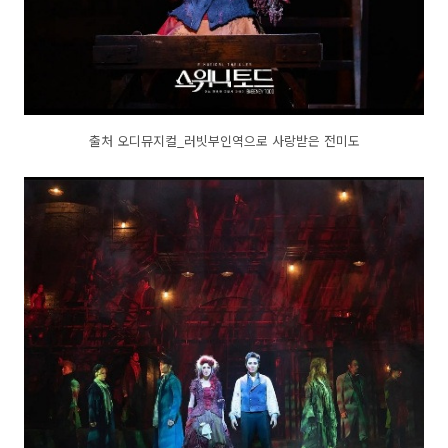
출처 오디뮤지컬_러빗부인역으로 사랑받은 전미도