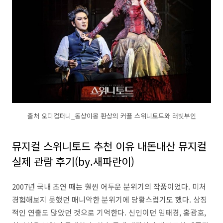
출처 오디컴퍼니_동상이몽 환상의 커플 스위니토드와 러빗부인
뮤지컬 스위니토드 추천 이유 내돈내산 뮤지컬
실제 관람 후기(by.새파란이)
2007년 국내 초연 때는 훨씬 어두운 분위기의 작품이었다. 미처
경험해보지 못했던 매니악한 분위기에 당황스럽기도 했다. 상징
적인 연출도 많았던 것으로 기억한다. 신인이던 임태경, 홍광호,