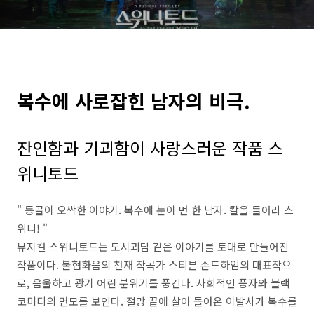
복수에 사로잡힌 남자의 비극.
잔인함과 기괴함이 사랑스러운 작품 스
위니토드
" 등골이 오싹한 이야기. 복수에 눈이 먼 한 남자. 칼을 들어라 스
위니! "
뮤지컬 스위니토드는 도시괴담 같은 이야기를 토대로 만들어진
작품이다. 불협화음의 천재 작곡가 스티븐 손드하임의 대표작으
로, 음울하고 광기 어린 분위기를 풍긴다. 사회적인 풍자와 블랙
코미디의 면모를 보인다. 절망 끝에 살아 돌아온 이발사가 복수를