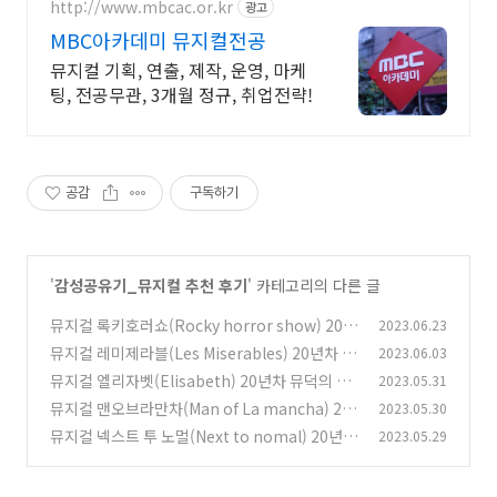
http://www.mbcac.or.kr
광고
MBC아카데미 뮤지컬전공
뮤지컬 기획, 연출, 제작, 운영, 마케
팅, 전공무관, 3개월 정규, 취업전략!
공감
구독하기
'
감성공유기_뮤지컬 추천 후기
' 카테고리의 다른 글
뮤지컬 록키호러쇼(Rocky horror show) 20년
2023.06.23
차 뮤덕의 추천 후기 좌석 예매
뮤지컬 레미제라블(Les Miserables) 20년차 뮤
2023.06.03
(0)
덕의 후기 추천 좌석 예매
뮤지컬 엘리자벳(Elisabeth) 20년차 뮤덕의 추
2023.05.31
(0)
천 후기 좌석 예매
뮤지컬 맨오브라만차(Man of La mancha) 20
2023.05.30
(0)
년차 뮤덕의 추천 후기 좌석 예매
뮤지컬 넥스트 투 노멀(Next to nomal) 20년차
2023.05.29
(0)
뮤덕의 추천 후기 좌석 예매
(0)