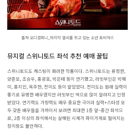
출처 오디컴퍼니_마지막 열쇠를 쥐고 있는 소년 토비아스
뮤지컬 스위니토드 좌석 추천 예매 꿀팁
스위니토드도 캐스팅이 화려한 작품이다. 스위니토드는 류정한,
양준모, 조승우, 홍광호, 박은태 등이 연기했고, 러빗부인은 박해
미, 홍지민, 옥주현, 전미도 등이 맡았었다. 전미도는 원래 실력이
좋기로 유명한 배우였지만 러빗부인 역으로 많이 알려지고 인정
받았다. 연기력도 가창력도 매우 중요한 극이라 실력+스타성 모
두 갖춘 배우들을 가까이서 보려면 최대한 1층 앞~중간 좌석으
로, 2층 이상의 좌석에서는 살해된 시체가 파이가게로 떨어지는
장치등도 볼만하다.