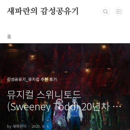
본문 바로가기
새파란의 감성공유기
홈
감성공유기_뮤지컬 추천 후기
뮤지컬 스위니토드
(Sweeney Todd) 20년차 뮤
덕의 후기 추천 좌석
by 새파란이
2023. 6. 3.