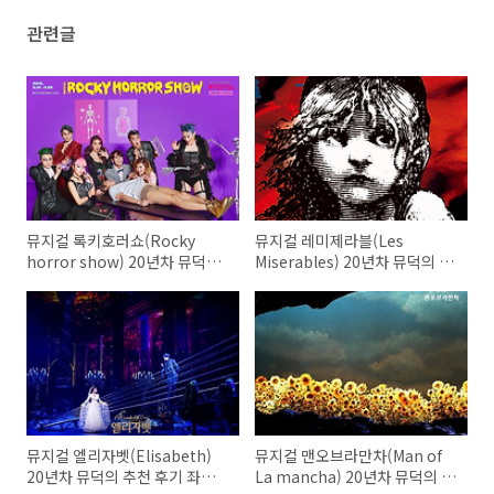
관련글
뮤지컬 록키호러쇼(Rocky
뮤지컬 레미제라블(Les
horror show) 20년차 뮤덕의
Miserables) 20년차 뮤덕의 후
추천 후기 좌석 예매
기 추천 좌석 예매
뮤지컬 엘리자벳(Elisabeth)
뮤지컬 맨오브라만차(Man of
20년차 뮤덕의 추천 후기 좌석
La mancha) 20년차 뮤덕의 추